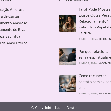
Tarot Pode Mostra
ração Amorosa
Existe Outra Pess
ra de Cartas
Relacionamento?
amento Amoroso
Entenda o Papel d
amento de Rival
Leitura
za Espiritual
JUNHO 8, 2026
/
0 COMEN
l de Amor Eterno
Por que relaciona
esfria espiritualm
JUNHO 2, 2026
/
0 COMEN
Como recuperar
contato com ex se
errar
JUNHO 1, 2026
/
0 COMEN
© Copyright -
Luz do Destino