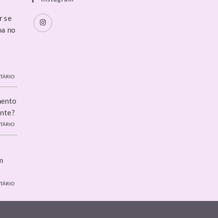
r se
oa no
a
TÁRIO
mento
ente?
TÁRIO
m
TÁRIO