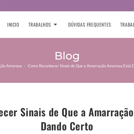
m
INICIO
TRABALHOS
DÚVIDAS FREQUENTES
TRABA
Blog
ção Amorosa
>
Como Reconhecer Sinais de Que a Amarração Amorosa Está 
cer Sinais de Que a Amarração
Dando Certo