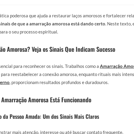
ica poderosa que ajuda a restaurar laços amorosos e fortalecer rel
sinais de que a amarração amorosa está dando certo
. Neste texto,
 para o seu processo espiritual.
o Amorosa? Veja os Sinais Que Indicam Sucesso
encial para reconhecer os sinais. Trabalhos como a
Amarração Amo
s para reestabelecer a conexão amorosa, enquanto rituais mais inten
terno
, proporcionam resultados profundos e duradouros.
 a Amarração Amorosa Está Funcionando
da Pessoa Amada: Um dos Sinais Mais Claros
trar mais atenção, interesse ou até buscar contato frequente.