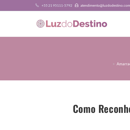
+55 21 95111-5792
atendimento@luzdodestino.co
>
Amarra
Como Reconhe