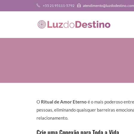
+55 21 95111-5792
atendimento@luzdodestino.co
O
Ritual de Amor Eterno
é o mais poderoso entre
pessoas, eliminando quaisquer barreiras emociona
relacionamento.
Crie uma Conexão para Toda a Vida