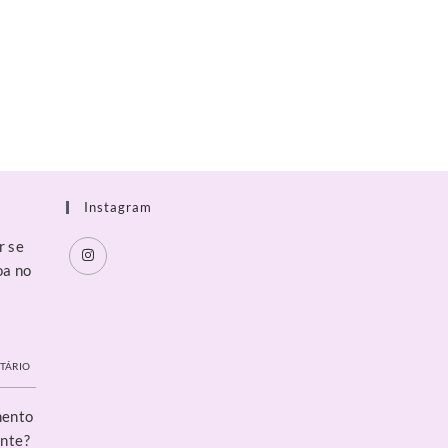
Instagram
r se
oa no
a
TÁRIO
mento
ente?