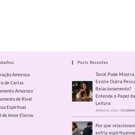
abalhos
Posts Recentes
Tarot Pode Mostra
ração Amorosa
Existe Outra Pess
ra de Cartas
Relacionamento?
amento Amoroso
Entenda o Papel d
amento de Rival
Leitura
za Espiritual
JUNHO 8, 2026
/
0 COMEN
l de Amor Eterno
Por que relaciona
esfria espiritualm