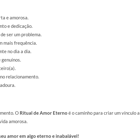
rta e amorosa.
to e dedicação.
 de ser um problema.
m mais frequência.
te no dia a dia.
 genuínos.
eiro(a).
 no relacionamento.
radoura.
namento. O
Ritual de Amor Eterno
é o caminho para criar um vínculo
 vida amorosa.
eu amor em algo eterno e inabalável!