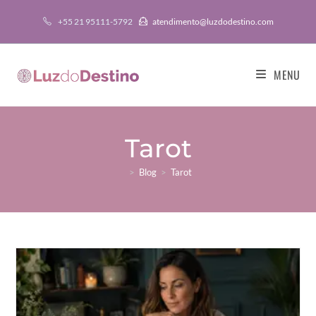
+55 21 95111-5792
atendimento@luzdodestino.com
MENU
Tarot
>
Blog
>
Tarot